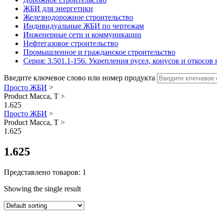
ЖБИ для энергетики
Железнодорожное строительство
Индивидуальные ЖБИ по чертежам
Инженерные сети и коммуникации
Нефтегазовое строительство
Промышленное и гражданское строительство
Серия: 3.501.1-156. Укрепления русел, конусов и откосо
Введите ключевое слово или номер продукта
Просто ЖБИ
>
Product Масса, Т
>
1.625
Просто ЖБИ
>
Product Масса, Т
>
1.625
1.625
Представлено товаров: 1
Showing the single result